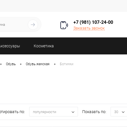
+7 (981) 107-24-00
Заказать звонок
Аксессуары
Косметика
•
•
•
Обувь
Обувь женская
Ботинки
ртировать по:
Показать по:
популярности
30