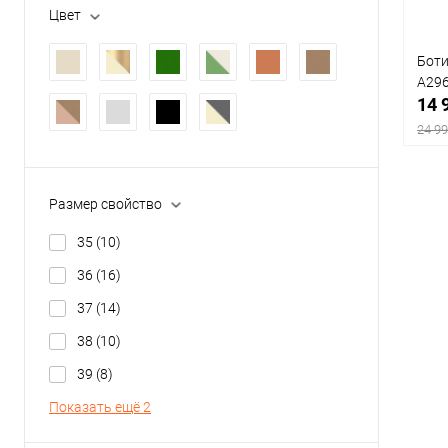
Цвет
Серый, Полимер
(3)
Боти
Чёрный, Полимер
(12)
Разм
A29
14 
35
24 99
Размер свойство
К
35
(10)
клик
36
(16)
В
37
(14)
Цвет
38
(10)
39
(8)
Показать ещё 2
Разм
35