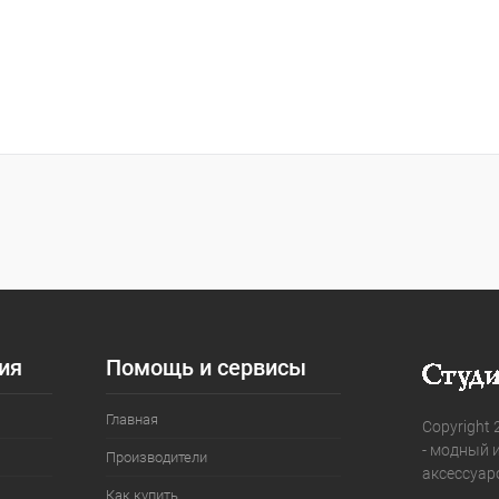
ия
Помощь и сервисы
Главная
Copyright 
- модный 
Производители
аксессуар
Как купить