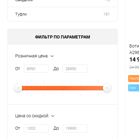
клик
В
Туфли
181
Цвет
ФИЛЬТР ПО ПАРАМЕТРАМ
Боти
Разм
A29
Розничная цена
14 
39
24 99
От
До
Расп
Mex
К
клик
Цена со скидкой
В
От
До
Цвет