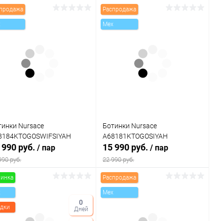
продажа
Распродажа
x
Mex
тинки Nursace
Ботинки Nursace
8184KTOGOSWIFSIYAH
A68181KTOGOSIYAH
 990 руб.
15 990 руб.
/ пар
/ пар
990 руб.
22 990 руб.
инка
Распродажа
В корзину
В корзину
x
Mex
0
дки
Дней
Купить в 1
Сравнение
Купить в 1
Сравнение