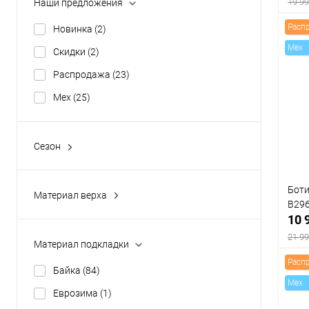
19 99
Наши предложения
Aquamarin
(0)
Турция
(25)
Расп
Новинка
(2)
Показать ещё 3
Mex
Скидки
(2)
Распродажа
(23)
К
клик
Mex
(25)
В
Цвет
Сезон
Демисезон
(0)
Зима
(25)
Боти
Материал верха
Разм
B29
Замша натуральная
(3)
10 
36
Замша натуральная.Кожа натуральная
21 99
Материал подкладки
(0)
Расп
Кожа натуральная
(22)
Байка
(84)
Mex
Кожа натуральная, Текстиль
(0)
Еврозима
(1)