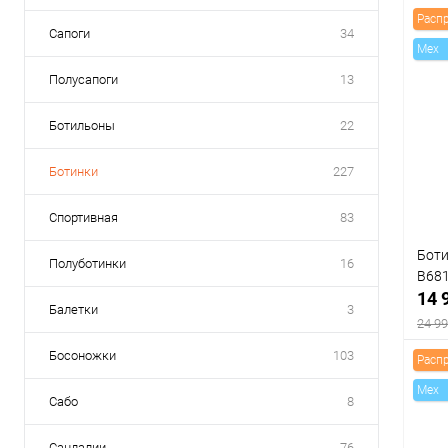
Расп
Сапоги
34
Mex
Полусапоги
13
Ботильоны
22
Ботинки
227
Спортивная
83
Боти
Полуботинки
16
B68
14 
Балетки
3
24 99
Босоножки
103
Расп
Mex
Сабо
8
К
Сандалии
76