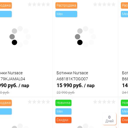
родажа
Распродажа
Рас
Mex
Me
нки Nursace
Ботинки Nursace
Бо
179KJAMAL04
A68181KTOGO07
B6
990 руб.
15 990 руб.
14
/ пар
/ пар
0 руб.
22 990 руб.
24 
родажа
Новинка
Нов
В корзину
В корзину
Mex
Me
0
Скидки
Ски
Дней
упить в 1
Сравнение
Купить в 1
Сравнение