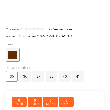
Отзывов: 0
Добавить отзыв
Артикул:
35NursaceA72666JAMALTOGORENK1
Цвет:
Размер свойство:
35
36
37
38
40
41
0
0
0
0
Дней
Часов
Минут
Секунд