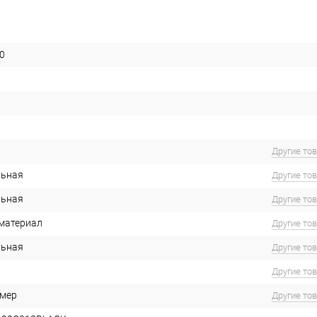
0
Другие то
льная
Другие то
льная
Другие то
материал
Другие то
льная
Другие то
Другие то
имер
Другие то