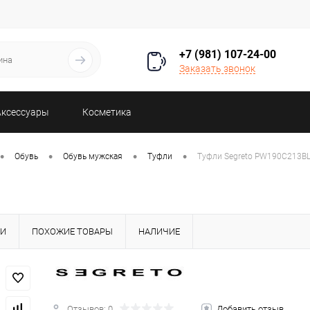
+7 (981) 107-24-00
Заказать звонок
Аксессуары
Косметика
•
•
•
•
Обувь
Обувь мужская
Туфли
Туфли Segreto PW190C213B
КИ
ПОХОЖИЕ ТОВАРЫ
НАЛИЧИЕ
Отзывов: 0
Добавить отзыв