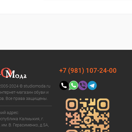
+7 (981) 107-24-00
2005-2024 © studiomoda.ru
интернет-магазин обуви и
ов. Все права защищены.
ий адрес:
еспублика Калмыкия, г.
. им. В. Герасименко, д.5А,