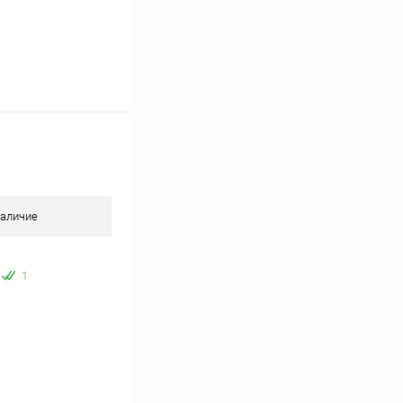
аличие
1