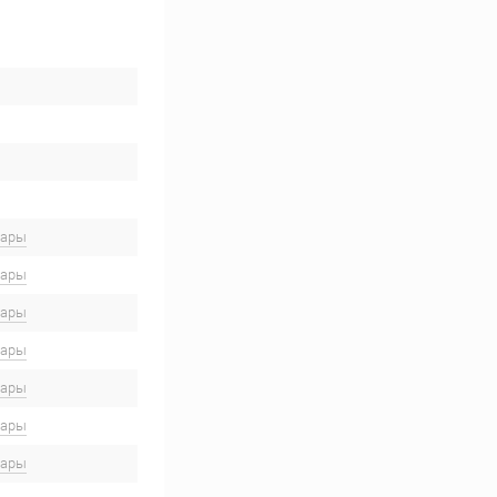
вары
вары
вары
вары
вары
вары
вары