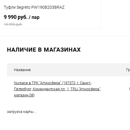
Туфли Segreto PW190B203BRAZ
9 990 руб.
/ пар
13 990 руб.
В корзину
НАЛИЧИЕ В МАГАЗИНАХ
Купить в 1 клик
Сравнение
В избранное
В наличии
Название
Г
Цвет
Nursace в ТРК "Атмосфера" (197372, г. Санкт-
Петербург, Комендантская пл., 1, ТРЦ "Атмосфера",
магазин 08)
Размер свойство
40
42
загрузка карты...