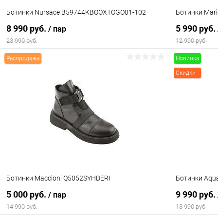
Ботинки Nursace B59744KBOOXTOGO01-102
Ботинки Mar
8 990 руб.
5 990 руб.
/ пар
23 990 руб.
12 990 руб.
Распродажа
Новинка
В корзину
Скидки
Купить в 1 клик
Сравнение
Купить в 1
В избранное
В наличии
В избранн
Цвет
Цвет
Размер свойство
Размер свойс
Ботинки Maccioni Q5052SYHDERI
Ботинки Aqu
36
36
5 000 руб.
9 990 руб.
/ пар
14 990 руб.
13 990 руб.