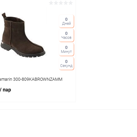
В корзину
В корз
0
Дней
 клик
Сравнение
Купить в 1 клик
0
ое
В наличии
В избранное
Часов
Цвет
0
Минут
0
Секунд
тво
Размер свойство
uamarin 300-809KABROWNZAMM
37
36
37
38
/ пар
В корзину
 клик
Сравнение