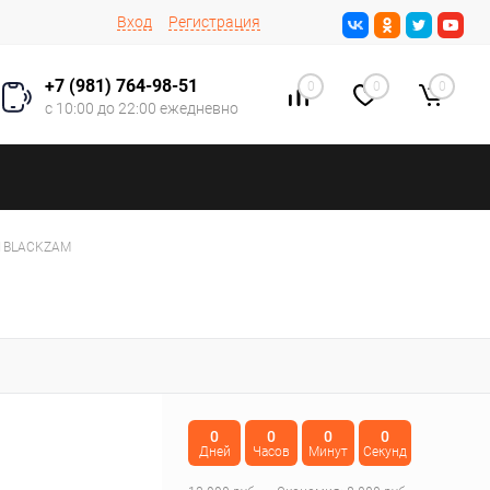
Вход
Регистрация
+7 (981) 764-98-51
0
0
0
с 10:00 до 22:00 ежедневно
R1BLACKZAM
0
0
0
0
Дней
Часов
Минут
Секунд