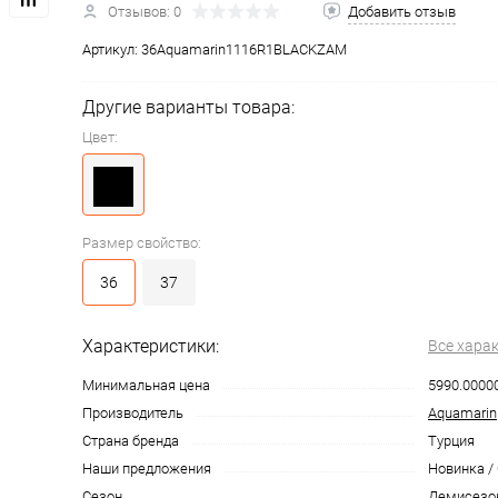
Отзывов: 0
Добавить отзыв
Артикул:
36Aquamarin1116R1BLACKZAM
Другие варианты товара:
Цвет:
Размер свойство:
36
37
Характеристики:
Все хара
Минимальная цена
5990.0000
Производитель
Aquamarin
Страна бренда
Турция
Наши предложения
Новинка /
Сезон
Демисезо