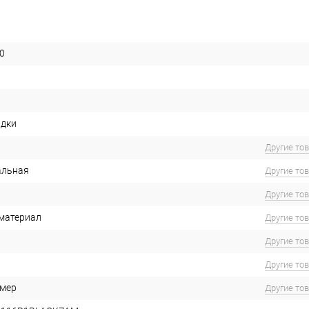
0
идки
Другие то
альная
Другие то
Другие то
материал
Другие то
Другие то
Другие то
имер
Другие то