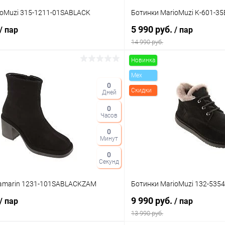
ioMuzi 315-1211-01SABLACK
Ботинки MarioMuzi K-601-3
5 990 руб.
/ пар
/ пар
14 990 руб.
Новинка
В корзину
В корз
Mex
0
Скидки
Дней
 клик
Сравнение
Купить в 1 клик
0
ое
В наличии
В избранное
Часов
Цвет
0
Минут
0
Секунд
тво
Размер свойство
amarin 1231-101SABLACKZAM
Ботинки MarioMuzi 132-53
38
36
37
39
9 990 руб.
/ пар
/ пар
13 990 руб.