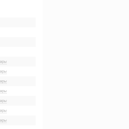
вары
вары
вары
вары
вары
вары
вары