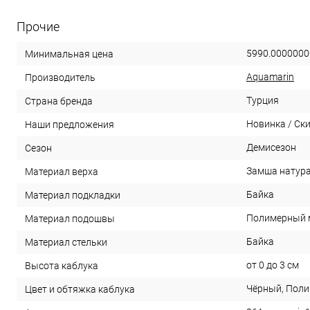
Прочие
5990.0000000
Минимальная цена
Aquamarin
Производитель
Турция
Страна бренда
Новинка / Ск
Наши предложения
Демисезон
Сезон
Замша натур
Материал верха
Байка
Материал подкладки
Полимерный 
Материал подошвы
Байка
Материал стельки
от 0 до 3 см
Высота каблука
Чёрный, Пол
Цвет и обтяжка каблука