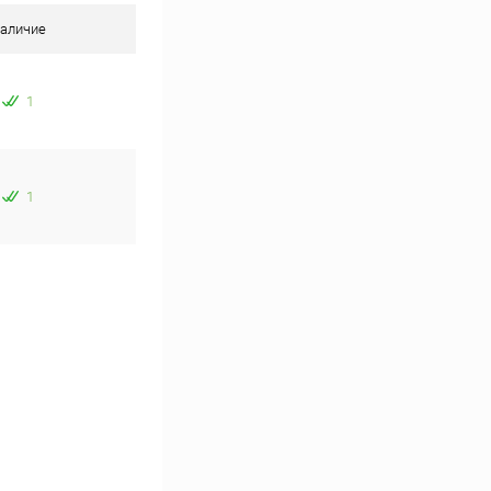
аличие
1
1