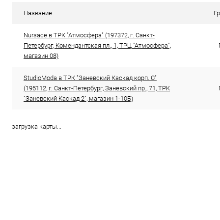
В избранное
В наличии
В избранн
Название
Г
Цвет
Цвет
Nursace в ТРК "Атмосфера" (197372, г. Санкт-
Петербург, Комендантская пл., 1, ТРЦ "Атмосфера",
магазин 08)
Размер свойство
Размер свойс
StudioModa в ТРК "Заневский Каскад корп. С"
37
39
36
(195112, г. Санкт-Петербург, Заневский пр., 71, ТРК
"Заневский Каскад 2", магазин 1-10Б)
загрузка карты...