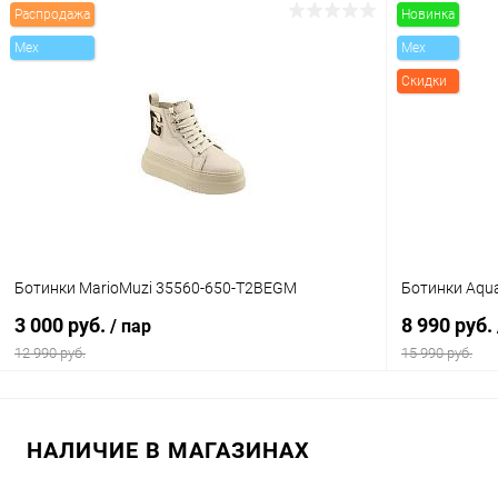
Распродажа
Новинка
В корзину
Mex
Mex
Скидки
Купить в 1 клик
Сравнение
Купить в 1
В избранное
В наличии
В избранн
Цвет
Цвет
Размер свойство
Размер свойс
Ботинки MarioMuzi 35560-650-T2BEGM
Ботинки Aq
37
36
3 000 руб.
8 990 руб.
/ пар
12 990 руб.
15 990 руб.
В корзину
НАЛИЧИЕ В МАГАЗИНАХ
Купить в 1 клик
Сравнение
Купить в 1