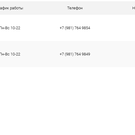
ое
В наличии
рафик работы
Телефон
Н
Пн-Вс 10-22
+7 (981) 764 9854
тво
37
39
Пн-Вс 10-22
+7 (981) 764 9849