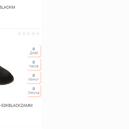
5BLACKM
ину
0
Дней
Сравнение
0
В наличии
Часов
0
Минут
0
Секунд
54-53KBLACKZAMM