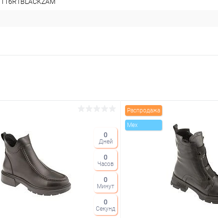
1116R1BLACKZAM
Распродажа
Mex
0
Дней
0
Часов
0
Минут
0
Секунд