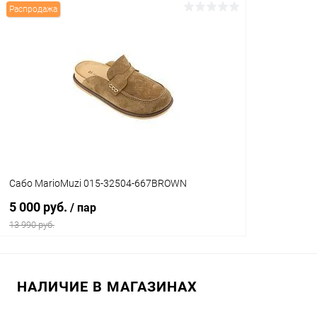
Распродажа
В корзину
Купить в 1 клик
Сравнение
Купить в 1
В избранное
В наличии
В избранн
Цвет
Цвет
Размер свойство
Размер свойс
Сабо MarioMuzi 015-32504-667BROWN
37
39
35
5 000 руб.
/ пар
13 990 руб.
В корзину
НАЛИЧИЕ В МАГАЗИНАХ
Купить в 1 клик
Сравнение