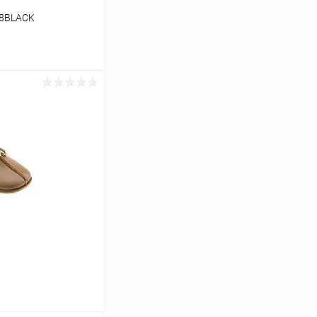
88BLACK
ину
Сравнение
В наличии