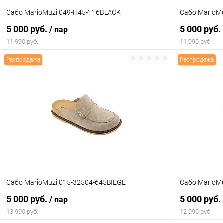
Сабо MarioMuzi 049-H45-116BLACK
Сабо MarioM
5 000 руб.
5 000 руб.
/ пар
11 990 руб.
11 990 руб.
Распродажа
Распродажа
В корзину
Купить в 1 клик
Сравнение
Купить в 1
В избранное
В наличии
В избранн
Цвет
Цвет
Размер свойство
Размер свойс
Сабо MarioMuzi 015-32504-645BIEGE
Сабо MarioM
36
38
39
37
5 000 руб.
5 000 руб.
/ пар
13 990 руб.
12 990 руб.