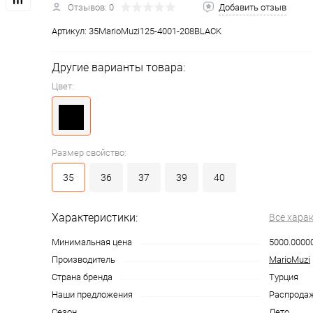
Отзывов: 0
Добавить отзыв
Артикул:
35MarioMuzi125-4001-208BLACK
Другие варианты товара:
Цвет:
Размер свойство:
35
36
37
39
40
Характеристики:
Все хара
Минимальная цена
5000.0000
Производитель
MarioMuzi
Страна бренда
Турция
Наши предложения
Распрода
Сезон
Лето