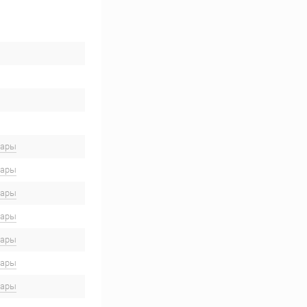
вары
вары
вары
вары
вары
вары
вары