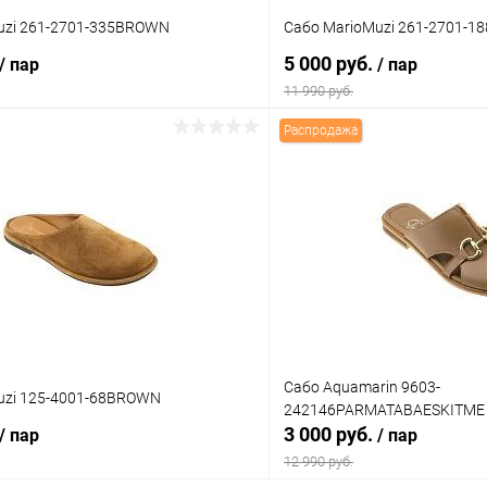
uzi 261-2701-335BROWN
Сабо MarioMuzi 261-2701-1
5 000 руб.
/ пар
/ пар
11 990 руб.
Распродажа
В корзину
В корз
 клик
Сравнение
Купить в 1 клик
ое
В наличии
В избранное
Цвет
тво
Размер свойство
Сабо Aquamarin 9603-
uzi 125-4001-68BROWN
242146PARMATABAESKITME
38
36
38
39
3 000 руб.
/ пар
/ пар
12 990 руб.