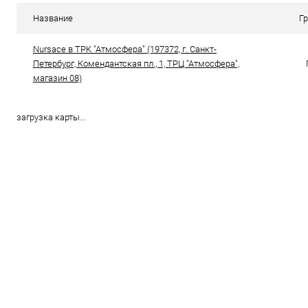
В избранное
В наличии
Название
Г
Цвет
Nursace в ТРК "Атмосфера" (197372, г. Санкт-
Петербург, Комендантская пл., 1, ТРЦ "Атмосфера",
магазин 08)
Размер свойство
36
загрузка карты...