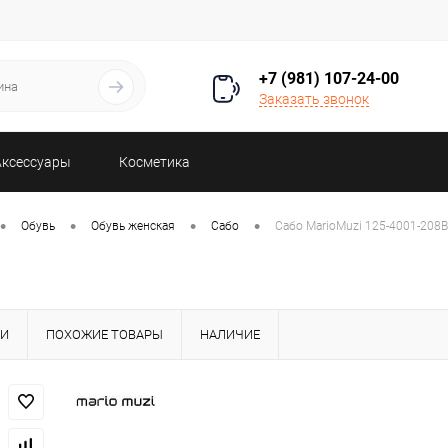
+7 (981) 107-24-00
Заказать звонок
Аксессуары
Косметика
•
•
•
•
Обувь
Обувь женская
Сабо
Сабо MarioMuzi 125-4001-208
КИ
ПОХОЖИЕ ТОВАРЫ
НАЛИЧИЕ