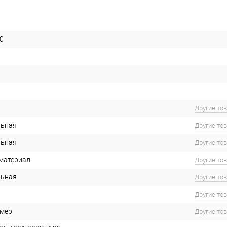
0
Другие то
льная
Другие то
льная
Другие то
материал
Другие то
льная
Другие то
Другие то
имер
Другие то