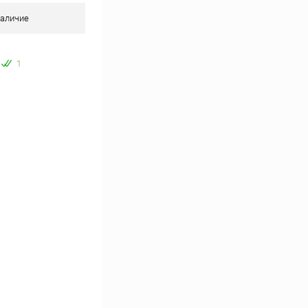
аличие
1