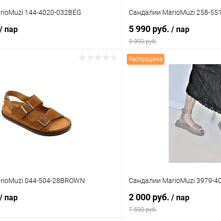
rioMuzi 144-4020-032BEG
Сандалии MarioMuzi 258-5
5 990 руб.
/ пар
/ пар
9 990 руб.
Распродажа
В корзину
В корз
 клик
Сравнение
Купить в 1 клик
ое
В наличии
В избранное
Цвет
тво
Размер свойство
rioMuzi 044-504-28BROWN
Сандалии MarioMuzi 3979-4
37
39
36
37
38
2 000 руб.
/ пар
/ пар
7 590 руб.