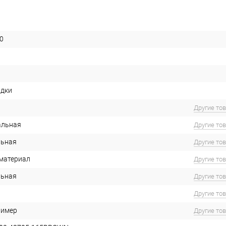
0
идки
Другие то
альная
Другие то
льная
Другие то
материал
Другие то
льная
Другие то
Другие то
лимер
Другие то