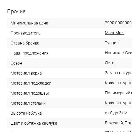
Прочие
7990.0000000
Минимальная цена
MarioMuzi
Производитель
Турция
Страна бренда
Новинка / Ск
Наши предложения
Лето
Сезон
Замша натур
Материал верха
Кожа натура
Материал подкладки
Полимерный 
Материал подошвы
Кожа натура
Материал стельки
от 0 до 3 см
Высота каблука
Бежевый, По
Цвет и обтяжка каблука