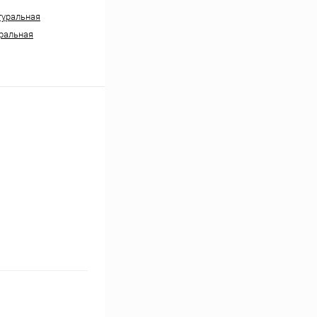
туральная
ральная