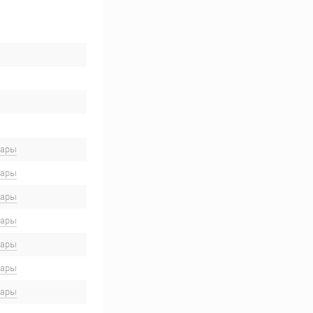
вары
вары
вары
вары
вары
вары
вары