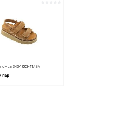
В корзину
В корз
 клик
Сравнение
Купить в 1 клик
ое
В наличии
В избранное
Цвет
тво
Размер свойство
rioMuzi 343-1003-4TABA
37
39
40
37
39
40
/ пар
В корзину
 клик
Сравнение