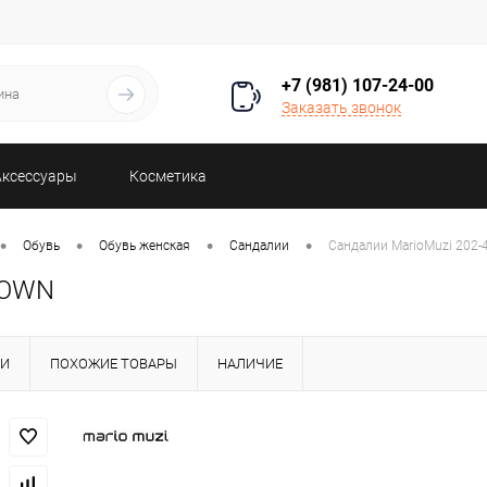
+7 (981) 107-24-00
Заказать звонок
Аксессуары
Косметика
•
•
•
•
Обувь
Обувь женская
Сандалии
Сандалии MarioMuzi 202
ROWN
КИ
ПОХОЖИЕ ТОВАРЫ
НАЛИЧИЕ