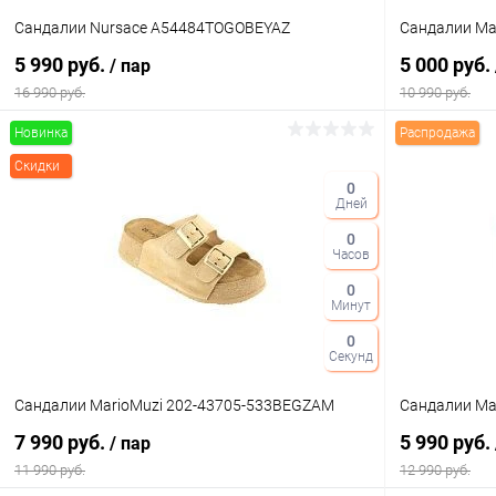
Сандалии Nursace A54484TOGOBEYAZ
Сандалии Ma
5 990 руб.
5 000 руб.
/ пар
16 990 руб.
10 990 руб.
Новинка
Распродажа
В корзину
Скидки
0
Дней
Купить в 1 клик
Сравнение
Купить в 1
0
В избранное
В наличии
В избранн
Часов
Цвет
Цвет
0
Минут
0
Секунд
Размер свойство
Размер свойс
Сандалии MarioMuzi 202-43705-533BEGZAM
Сандалии Ma
39
36
7 990 руб.
5 990 руб.
/ пар
11 990 руб.
12 990 руб.