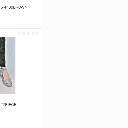
515-4438BROWN
ину
Сравнение
В наличии
027BIEGE
39
40