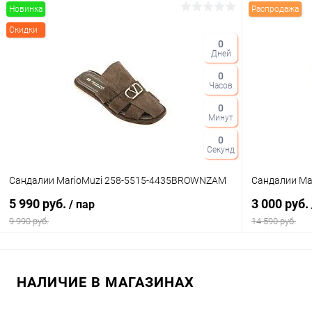
Новинка
Распродажа
В корзину
Скидки
0
Дней
Купить в 1 клик
Сравнение
Купить в 1
0
В избранное
В наличии
В избранн
Часов
Цвет
Цвет
0
Минут
0
Секунд
Размер свойство
Размер свойс
Сандалии MarioMuzi 258-5515-4435BROWNZAM
Сандалии Ma
37
38
39
36
5 990 руб.
3 000 руб.
/ пар
9 990 руб.
14 590 руб.
В корзину
НАЛИЧИЕ В МАГАЗИНАХ
Купить в 1 клик
Сравнение
Купить в 1