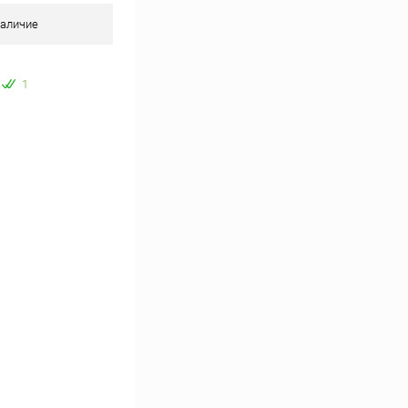
аличие
1