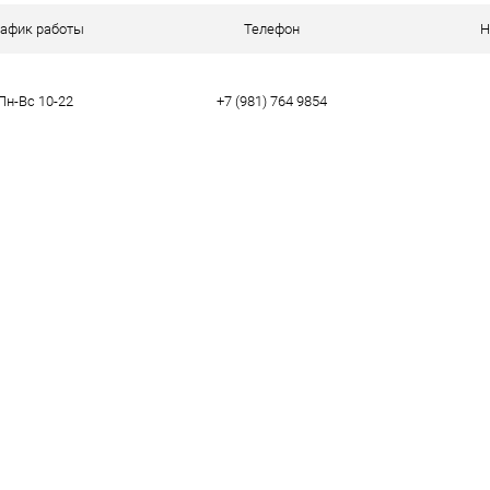
ое
В наличии
рафик работы
Телефон
Н
Пн-Вс 10-22
+7 (981) 764 9854
тво