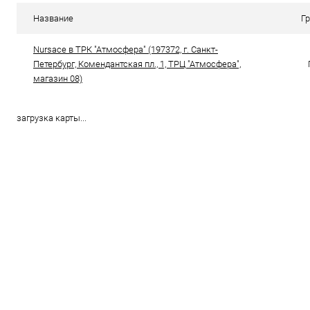
В избранное
В наличии
В избранн
Название
Г
Цвет
Цвет
Nursace в ТРК "Атмосфера" (197372, г. Санкт-
Петербург, Комендантская пл., 1, ТРЦ "Атмосфера",
магазин 08)
Размер свойство
Размер свойс
36
37
38
39
40
40
загрузка карты...