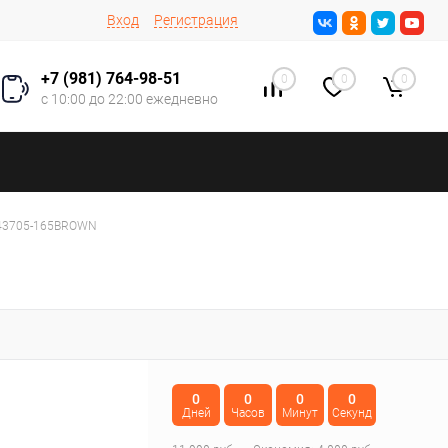
Вход
Регистрация
+7 (981) 764-98-51
0
0
0
с 10:00 до 22:00 ежедневно
-43705-165BROWN
0
0
0
0
Дней
Часов
Минут
Секунд