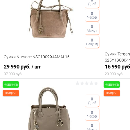
0
Дней
Купить в 1 клик
Сравнение
Купить в 1
0
В избранное
В наличии
В избранн
Часов
Цвет
Цвет
0
Минут
0
Секунд
Сумки Tergan
Сумки Nursace NSC10099JAMAL16
S25Y1BC804
29 990 руб.
16 990 ру
/ шт
37 990 руб.
23 990 руб.
Новинка
Новинка
В корзину
Скидки
Скидки
0
Дней
Купить в 1 клик
Сравнение
Купить в 1
0
В избранное
В наличии
В избранн
Часов
Цвет
Цвет
0
Минут