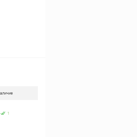
аличие
1