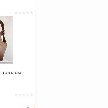
0FLOATERTABA
ину