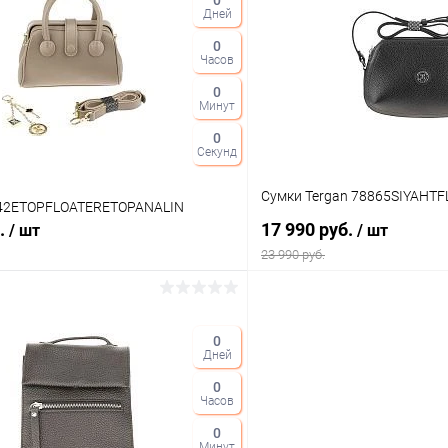
0
Дней
 клик
Сравнение
Купить в 1 клик
0
ое
В наличии
В избранное
Часов
Цвет
0
Минут
0
Секунд
Сумки Tergan 78865SIYAHT
42ETOPFLOATERETOPANALIN
б.
17 990 руб.
/ шт
/ шт
23 990 руб.
В корзину
В корз
0
Дней
 клик
Сравнение
Купить в 1 клик
0
ое
В наличии
В избранное
Часов
Цвет
0
Минут