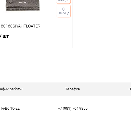
0
Секунд
n 80168SIYAHFLOATER
/ шт
В корзину
 клик
Сравнение
ое
В наличии
рафик работы
Телефон
Н
Пн-Вс 10-22
+7 (981) 764 9855