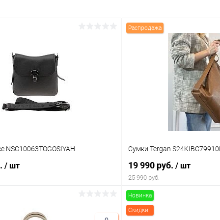
Распродажа
ce NSC10063TOGOSIYAH
Сумки Tergan S24KIBC7991
б.
19 990 руб.
/ шт
/ шт
25 990 руб.
Новинка
В корзину
В корз
Скидки