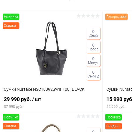
Новинка
Распродажа
Скидки
0
Дней
0
Часов
0
Минут
0
Секунд
Сумки Nursace NSC10092SWIF1001BLACK
Сумки Nursa
29 990 руб.
15 990 ру
/ шт
37 990 руб.
22 990 руб.
Новинка
Новинка
В корзину
Скидки
Скидки