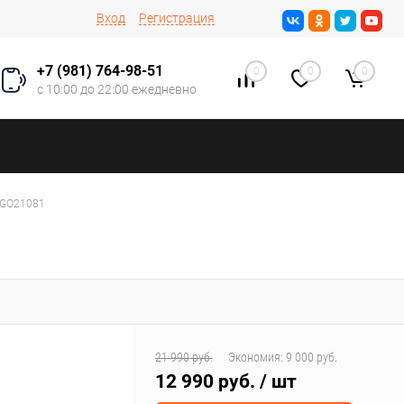
Вход
Регистрация
+7 (981) 764-98-51
0
0
0
с 10:00 до 22:00 ежедневно
OGO21081
21 990 руб.
Экономия:
9 000 руб.
12 990 руб.
/ шт