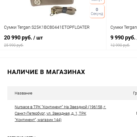
0
Секунд
Сумки Tergan S25K1BC80441ETOPFLOATER
Сумки Terga
20 990 руб.
9 990 руб.
/ шт
25 990 руб.
12 990 руб.
В корзину
НАЛИЧИЕ В МАГАЗИНАХ
Купить в 1 клик
Сравнение
Купить в 1
В избранное
В наличии
В избранн
Название
Г
Цвет
Цвет
Nursace в ТРК "Континент" На Звездной (196158, г.
Санкт-Петербург, ул. Звездная, д. 1, ТРК
"Континент", магазин 144)