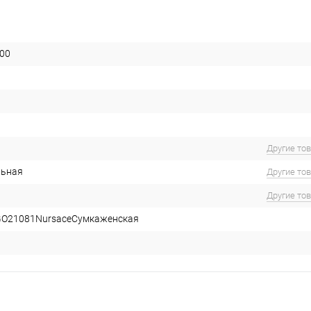
00
Другие то
льная
Другие то
Другие то
O21081NursaceСумкаженская