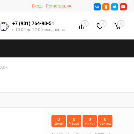
Вход
Регистрация
+7 (981) 764-98-51
0
0
0
с 10:00 до 22:00 ежедневно
LACK
0
0
0
0
Дней
Часов
Минут
Секунд