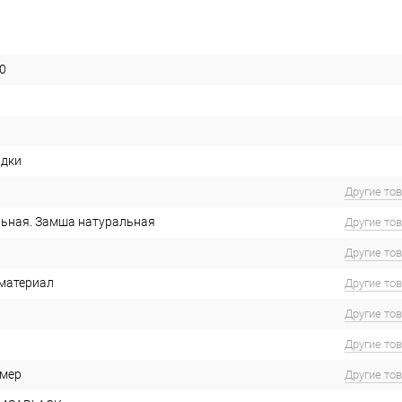
0
идки
Другие то
ьная. Замша натуральная
Другие то
Другие то
материал
Другие то
Другие то
Другие то
имер
Другие то