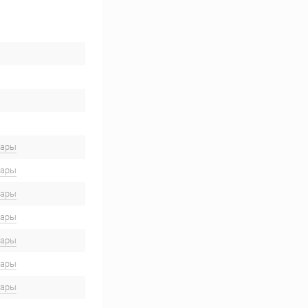
вары
вары
вары
вары
вары
вары
вары