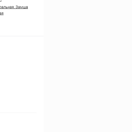
ральная. Замша
ая