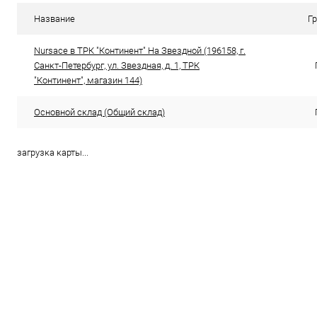
В избранное
В наличии
В избранн
Название
Г
Цвет
Цвет
Nursace в ТРК "Континент" На Звездной (196158, г.
Санкт-Петербург, ул. Звездная, д. 1, ТРК
"Континент", магазин 144)
Размер свойство
Размер свойс
Основной склад (Общий склад)
36
38
36
загрузка карты...