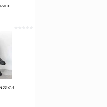
AMAL01
ину
Сравнение
В наличии
OGOSIYAH
39