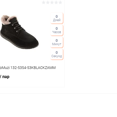
В корзину
В корз
0
Дней
 клик
Сравнение
Купить в 1 клик
0
ое
В наличии
В избранное
Часов
Цвет
0
Минут
0
Секунд
тво
Размер свойство
ioMuzi 132-5354-53KBLACKZAMM
35
37
/ пар
В корзину
 клик
Сравнение