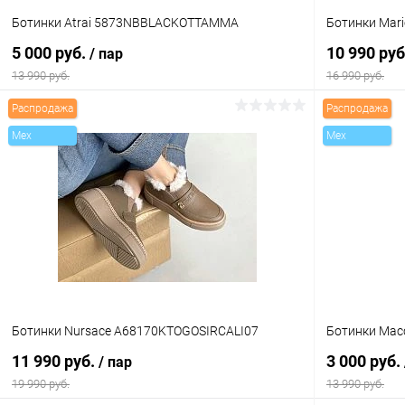
Ботинки Atrai 5873NBBLACKOTTAMMA
Ботинки Mar
5 000 руб.
10 990 ру
/ пар
13 990 руб.
16 990 руб.
Распродажа
Распродажа
В корзину
Mex
Mex
Купить в 1 клик
Сравнение
Купить в 1
В избранное
В наличии
В избранн
Цвет
Цвет
Размер свойство
Размер свойс
Ботинки Nursace A68170KTOGOSIRCALI07
Ботинки Mac
36
38
41
37
11 990 руб.
3 000 руб.
/ пар
19 990 руб.
13 990 руб.