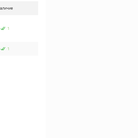
аличие
1
1