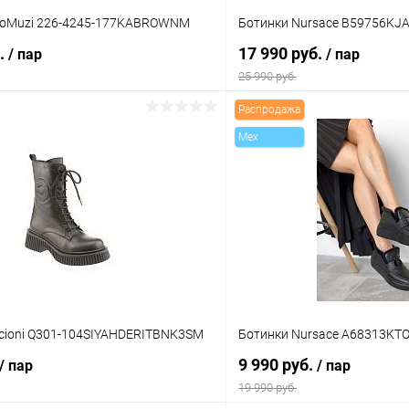
ioMuzi 226-4245-177KABROWNM
Ботинки Nursace B59756KJ
б.
17 990 руб.
/ пар
/ пар
25 990 руб.
Распродажа
В корзину
В корз
Mex
 клик
Сравнение
Купить в 1 клик
ое
В наличии
В избранное
Цвет
тво
Размер свойство
cioni Q301-104SIYAHDERITBNK3SM
Ботинки Nursace A68313KT
38
39
36
37
38
9 990 руб.
/ пар
/ пар
19 990 руб.