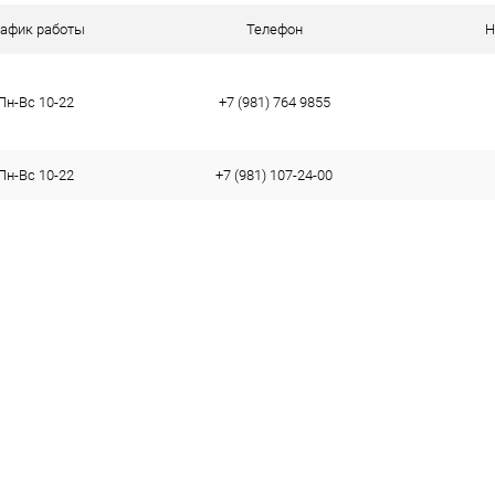
ое
В наличии
рафик работы
Телефон
Н
Пн-Вс 10-22
+7 (981) 764 9855
тво
Пн-Вс 10-22
+7 (981) 107-24-00
37
38
39