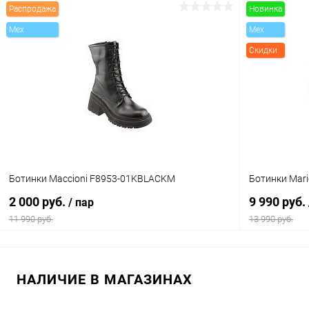
Распродажа
Новинка
В корзину
Mex
Mex
Скидки
Купить в 1 клик
Сравнение
Купить в 1
В избранное
В наличии
В избранн
Цвет
Цвет
Размер свойство
Размер свойс
Ботинки Maccioni F8953-01KBLACKM
Ботинки Mar
35
36
2 000 руб.
9 990 руб.
/ пар
11 990 руб.
13 990 руб.
В корзину
НАЛИЧИЕ В МАГАЗИНАХ
Купить в 1 клик
Сравнение
Купить в 1