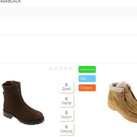
64SABLACK
Новинка
Mex
0
Скидки
Дней
0
Часов
0
Минут
0
Секунд