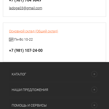
+7 (981) 764 9849
средства для обуви Salamander, Gino Rossi, Collonil).
ladoga03@gmail.com
Основной склад (Общий склад)
Пн-Вс 10-22
+7 (981) 107-24-00
КАТАЛОГ
НАШИ ПРЕДЛОЖЕНИЯ
ПОМОЩЬ И СЕРВИСЫ