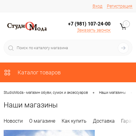
Вход
Регистрация
+7 (981) 107-24-00
0
Заказать звонок
Каталог товаров
•
•
StudioModa - магазин обуви, сумок и аксессуаров
Наши магазины
Наши магазины
Новости
О магазине
Как купить
Доставка
Гаран