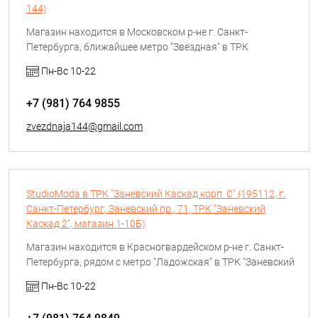
144)
Магазин находится в Московском р-не г. Санкт-
Петербурга, ближайшее метро "Звёздная" в ТРК
"Континент" на первом этаже. Номер магазина 144. В
Пн-Вс 10-22
магазине можно приобрести обувь, сумки и
сопутствующие товары (ремни, шнурки, косметические
+7 (981) 764 9855
средства для обуви Salamander, Gino Rossi, Collonil).
zvezdnaja144@gmail.com
StudioModa в ТРК "Заневский Каскад корп. С" (195112, г.
Санкт-Петербург, Заневский пр., 71, ТРК "Заневский
Каскад 2", магазин 1-10Б)
Магазин находится в Красногвардейском р-не г. Санкт-
Петербурга, рядом с метро "Ладожская" в ТРК "Заневский
Каскад 2" на первом этаже корп. С. Номер магазина 1-10Б.
Пн-Вс 10-22
В магазине можно приобрести обувь, сумки и
сопутствующие товары (ремни, шнурки, косметические