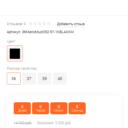
Отзывов: 0
Добавить отзыв
Артикул:
36MarioMuzi052-97-1KBLACKM
Цвет:
Размер свойство:
36
37
39
40
0
0
0
0
Дней
Часов
Минут
Секунд
14 990 руб.
Экономия:
5 000 руб.