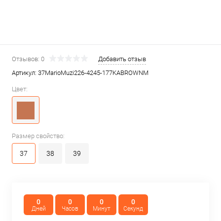
Отзывов: 0
Добавить отзыв
Артикул:
37MarioMuzi226-4245-177KABROWNM
Цвет:
Размер свойство:
37
38
39
0
0
0
0
Дней
Часов
Минут
Секунд