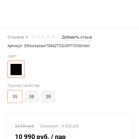
Отзывов: 0
Добавить отзыв
Артикул:
35NursaceA70942TOGOPITONSIYAH
Цвет:
Размер свойство:
35
36
38
24 990 руб.
Экономия:
14 000 руб.
10 990 руб.
/ пар