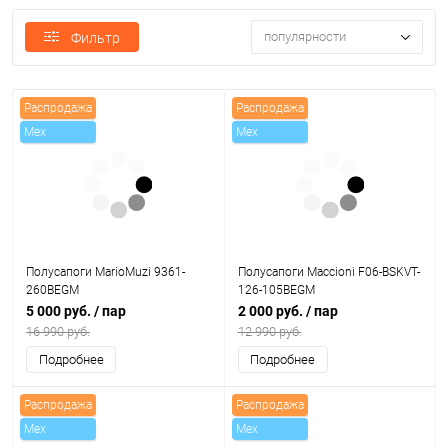
популярности
Фильтр
Распродажа
Распродажа
Mex
Mex
Полусапоги MarioMuzi 9361-
Полусапоги Maccioni F06-BSKVT-
260BEGM
126-105BEGM
5 000 руб.
/ пар
2 000 руб.
/ пар
16 990 руб.
12 990 руб.
Подробнее
Подробнее
Распродажа
Распродажа
Mex
Mex