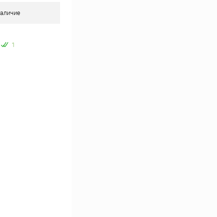
аличие
1