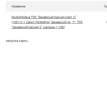
В избранное
В наличии
В избранн
Название
Г
Цвет
Цвет
StudioModa в ТРК "Заневский Каскад корп. С"
(195112, г. Санкт-Петербург, Заневский пр., 71, ТРК
"Заневский Каскад 2", магазин 1-10Б)
Размер свойство
Размер свойс
36
37
36
загрузка карты...