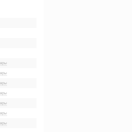
вары
вары
вары
вары
вары
вары
вары