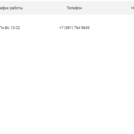
ое
В наличии
рафик работы
Телефон
Н
Пн-Вс 10-22
+7 (981) 764 9849
тво
37
38
39