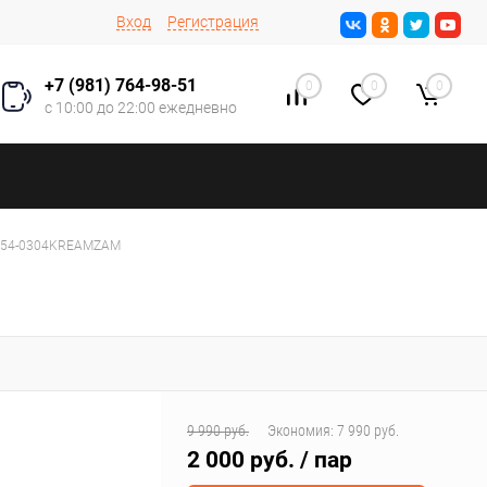
Вход
Регистрация
+7 (981) 764-98-51
0
0
0
с 10:00 до 22:00 ежедневно
Q954-0304KREAMZAM
9 990 руб.
Экономия:
7 990 руб.
2 000 руб.
/ пар