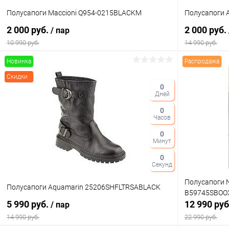
Полусапоги Maccioni Q954-0215BLACKM
Полусапоги 
2 000 руб.
2 000 руб.
/ пар
10 990 руб.
14 990 руб.
Новинка
Распродажа
В корзину
Скидки
0
Дней
Купить в 1 клик
Сравнение
Купить в 1
0
В избранное
В наличии
В избранн
Часов
Цвет
Цвет
0
Минут
0
Секунд
Размер свойство
Размер свойс
Полусапоги 
Полусапоги Aquamarin 25206SHFLTRSABLACK
B59745SBOO
35
39
36
5 990 руб.
12 990 ру
/ пар
14 990 руб.
22 990 руб.