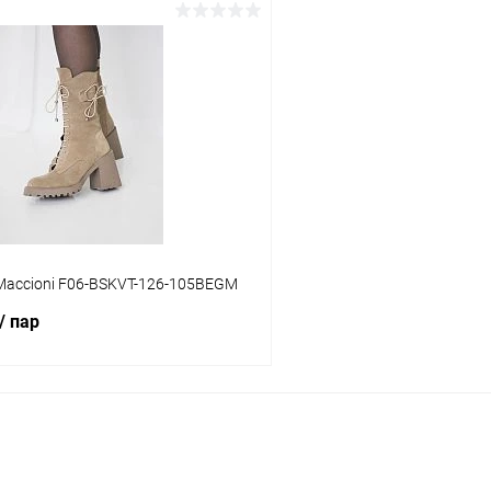
В корзину
В корз
 клик
Сравнение
Купить в 1 клик
ое
В наличии
В избранное
Цвет
тво
Размер свойство
Maccioni F06-BSKVT-126-105BEGM
36
38
/ пар
В корзину
 клик
Сравнение