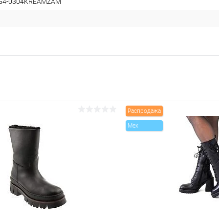
954-0304KREAMZAM
Распродажа
Mex