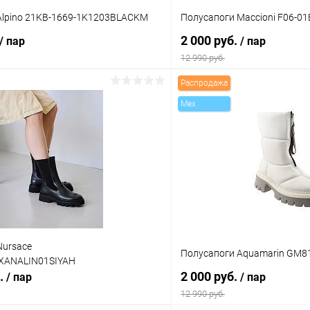
Alpino 21KB-1669-1K1203BLACKM
Полусапоги Maccioni F06-0
2 000 руб.
/ пар
/ пар
12 990 руб.
Распродажа
В корзину
В корз
Mex
 клик
Сравнение
Купить в 1 клик
ое
В наличии
В избранное
Цвет
тво
Размер свойство
Nursace
Полусапоги Aquamarin GM
XANALIN01SIYAH
39
36
37
38
б.
2 000 руб.
/ пар
/ пар
12 990 руб.