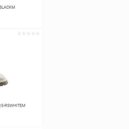
1BLACKM
ину
Сравнение
В наличии
815-R5WHITEM