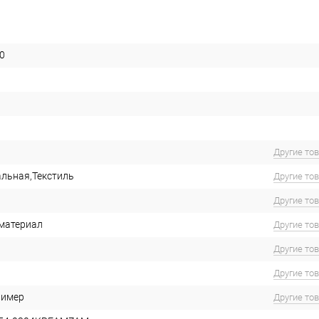
0
Другие то
льная,Текстиль
Другие то
Другие то
материал
Другие то
Другие то
Другие то
лимер
Другие то