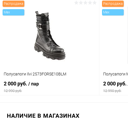
Распродажа
Распродажа
В корзину
Mex
Mex
Купить в 1 клик
Сравнение
Купить в 1
В избранное
В наличии
В избранн
Цвет
Цвет
Размер свойство
Размер свойс
Полусапоги Ilvi 2573FORSE10BLM
Полусапоги 
36
37
38
39
40
38
2 000 руб.
2 000 руб.
/ пар
12 990 руб.
12 990 руб.
В корзину
НАЛИЧИЕ В МАГАЗИНАХ
Купить в 1 клик
Сравнение
Купить в 1