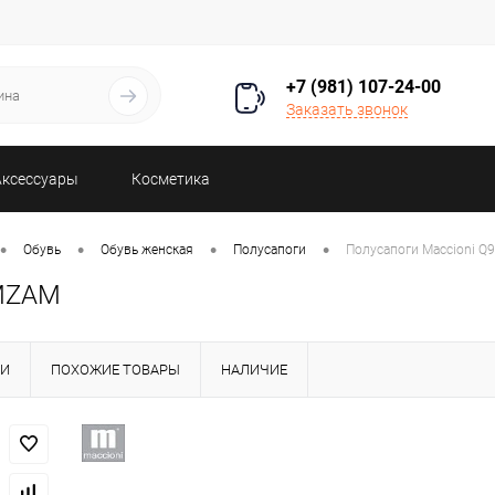
+7 (981) 107-24-00
Заказать звонок
Аксессуары
Косметика
•
•
•
•
Обувь
Обувь женская
Полусапоги
Полусапоги Maccioni 
AMZAM
КИ
ПОХОЖИЕ ТОВАРЫ
НАЛИЧИЕ