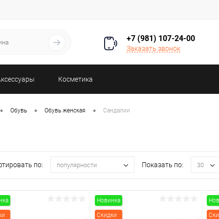
+7 (981) 107-24-00
Заказать звонок
Аксессуары
Косметика
•
•
•
Обувь
Обувь женская
Сандалии
ртировать по:
Показать по:
популярности
30
нка
Новинка
Нов
ки
Скидки
Ски