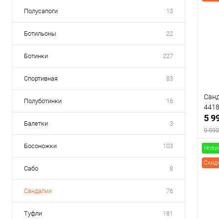
Полусапоги
13
Ботильоны
22
Ботинки
227
Спортивная
83
Санд
Полуботинки
16
441
5 9
Балетки
3
9 990
Босоножки
103
Нови
Скид
Сабо
8
К
Сандалии
76
клик
В
Туфли
181