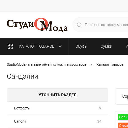
КАТАЛОГ ТОВАРОВ
Обувь
Сумки
•
StudioModa - магазин обуви, сумок и аксессуаров
Каталог товаров
Сандалии
УТОЧНИТЬ РАЗДЕЛ
Со
Ботфорты
9
Нови
Сапоги
34
Скид