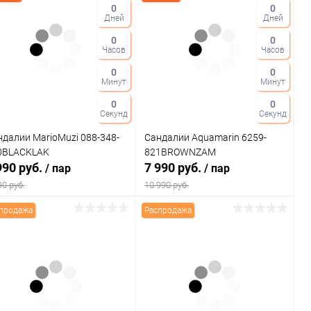
0
0
Дней
Дней
0
0
Часов
Часов
0
0
Минут
Минут
0
0
Секунд
Секунд
ндалии MarioMuzi 088-348-
Сандалии Aquamarin 6259-
0BLACKLAK
821BROWNZAM
990 руб.
7 990 руб.
/ пар
/ пар
90 руб.
10 990 руб.
продажа
Распродажа
В корзину
В корзину
Купить в 1
Сравнение
Купить в 1
Сравнение
к
клик
В избранное
В наличии
В избранное
В наличии