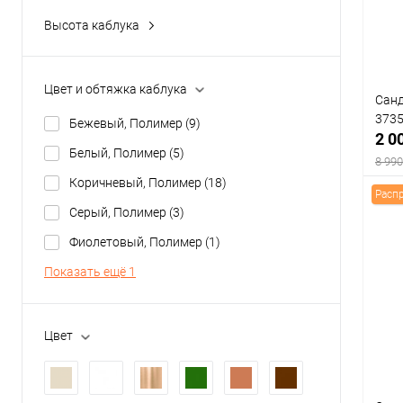
В
Высота каблука
Цвет
от 0 до 3 см
(40)
от 3 до 5 см
(0)
Цвет и обтяжка каблука
Санд
от 5 до 8 см
(0)
Разм
373
Бежевый, Полимер
(9)
2 0
36
Белый, Полимер
(5)
8 990
Коричневый, Полимер
(18)
Расп
Серый, Полимер
(3)
Фиолетовый, Полимер
(1)
К
Показать ещё 1
клик
В
Цвет
Цвет