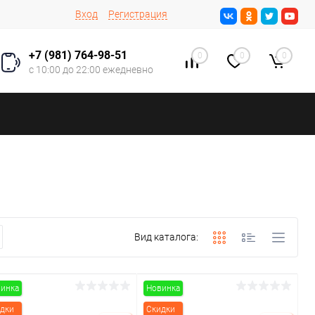
Вход
Регистрация
+7 (981) 764-98-51
0
0
0
с 10:00 до 22:00 ежедневно
Вид каталога:
инка
Новинка
дки
Скидки