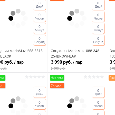
0
0
Дней
Дней
0
0
Часов
Часов
0
0
Минут
Минут
0
0
Секунд
Секунд
алии MarioMuzi 258-5515-
Сандалии MarioMuzi 088-348-
Са
8BLACK
254BROWNLAK
13
90 руб.
3 990 руб.
3 
/ пар
/ пар
 руб.
9 990 руб.
9 9
нка
Новинка
Рас
В корзину
В корзину
ки
Скидки
0
0
Дней
Дней
упить в 1
Сравнение
Купить в 1
Сравнение
клик
кли
0
0
Часов
Часов
 избранное
В наличии
В избранное
В наличии
0
0