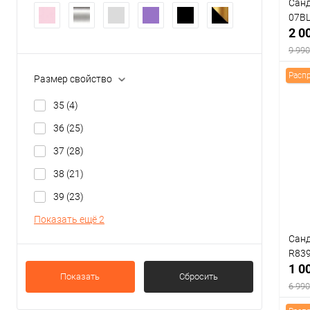
Санд
Разм
07B
2 0
37
9 990
Расп
Размер свойство
35
(4)
К
36
(25)
клик
37
(28)
В
38
(21)
Цвет
39
(23)
Показать ещё 2
Санд
Разм
R83
1 0
36
Показать
Сбросить
6 990