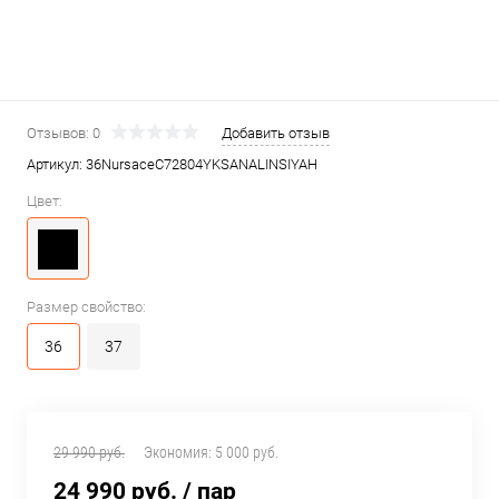
Отзывов: 0
Добавить отзыв
Артикул:
36NursaceC72804YKSANALINSIYAH
Цвет:
Размер свойство:
36
37
29 990 руб.
Экономия:
5 000 руб.
24 990 руб.
/ пар