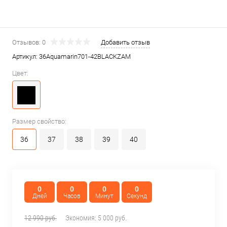
Отзывов: 0
Добавить отзыв
Артикул:
36Aquamarin701-42BLACKZAM
Цвет:
Размер свойство:
36
37
38
39
40
0
0
0
0
Дней
Часов
Минут
Секунд
12 990 руб.
Экономия:
5 000 руб.