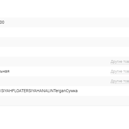
00
Другие то
льная
Другие то
Другие то
1SIYAHFLOATERSIYAHANALINTerganСумка