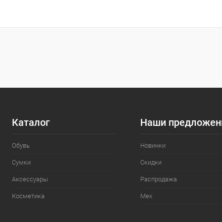
В корзину
Купить в 1 клик
Сравнение
Купить в 1
В избранное
В наличии
В избранн
Цвет
Цвет
Каталог
Наши предложен
Обувь
Новинки
Сумки
Скидки
Аксессуары
Распродажа
Косметика
Мех