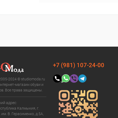
ину
Сравнение
В наличии
+7 (981) 107-24-00
2005-2024 © studiomoda.ru
интернет-магазин обуви и
ов. Все права защищены.
ий адрес:
еспублика Калмыкия, г.
. им. В. Герасименко, д.5А,