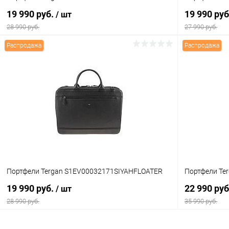
19 990 руб.
19 990 ру
/ шт
28 990 руб.
27 990 руб.
Распродажа
Распродажа
В корзину
Купить в 1 клик
Сравнение
Купить в 1
В избранное
В наличии
В избранн
Цвет
Цвет
Портфели Tergan S1EV00032171SIYAHFLOATER
Портфели Te
19 990 руб.
22 990 ру
/ шт
28 990 руб.
35 990 руб.