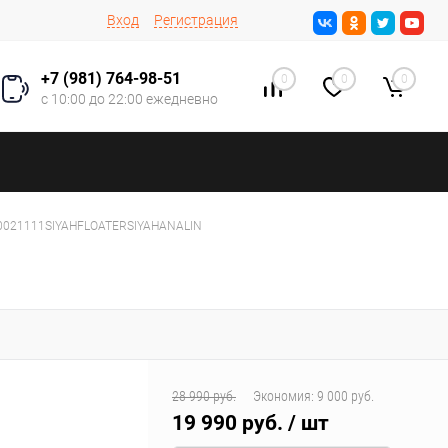
Вход
Регистрация
+7 (981) 764-98-51
0
0
0
с 10:00 до 22:00 ежедневно
00021111SIYAHFLOATERSIYAHANALIN
28 990 руб.
Экономия:
9 000 руб.
19 990 руб.
/ шт