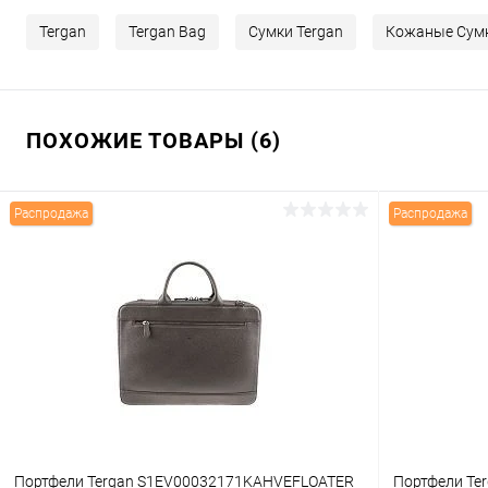
Tergan
Tergan Bag
Сумки Tergan
Кожаные Сумк
ПОХОЖИЕ ТОВАРЫ (6)
Распродажа
Распродажа
Портфели Tergan S1EV00032171KAHVEFLOATER
Портфели Te