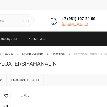
+7 (981) 107-24-00
Заказать звонок
Аксессуары
Косметика
•
•
•
•
Сумки
Сумки мужские
Портфели
Портфели Tergan S1LC
HFLOATERSIYAHANALIN
КИ
ПОХОЖИЕ ТОВАРЫ