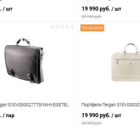
б.
19 990 руб.
/ шт
/ шт
33 990 руб.
Распродажа
В корзину
В корз
 клик
Сравнение
Купить в 1 клик
ое
В наличии
В избранное
Цвет
rgan S1EV00002777SIYAHVEGETEL
Портфели Tergan S1EV0003
б.
19 990 руб.
/ пар
/ шт
28 990 руб.