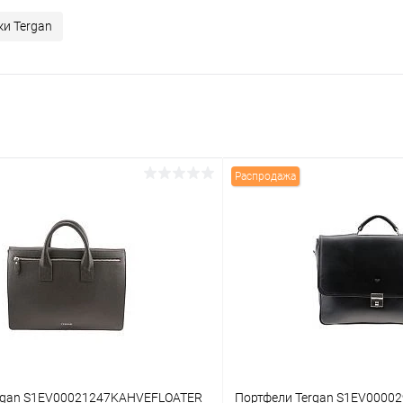
и Tergan
Распродажа
rgan S1EV00021247KAHVEFLOATER
Портфели Tergan S1EV0000