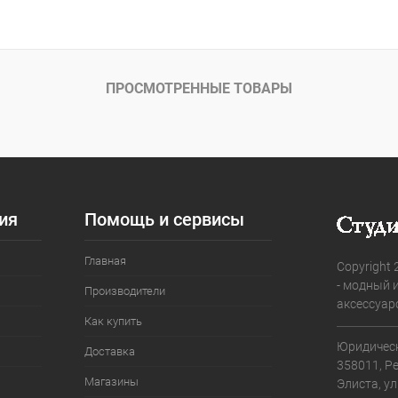
В корзину
В корз
 клик
Сравнение
Купить в 1 клик
ое
В наличии
В избранное
ПРОСМОТРЕННЫЕ ТОВАРЫ
Цвет
ия
Помощь и сервисы
Главная
Copyright 
- модный 
Производители
аксессуар
Как купить
Юридическ
Доставка
358011, Р
Магазины
Элиста, ул