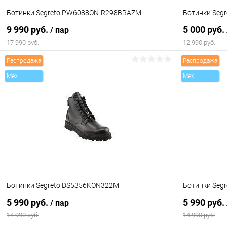
Ботинки Segreto PW6088ON-R298BRAZM
Ботинки Seg
9 990 руб.
5 000 руб.
/ пар
17 990 руб.
12 990 руб.
Распродажа
Распродажа
В корзину
Mex
Mex
Купить в 1 клик
Сравнение
Купить в 1
В избранное
В наличии
В избранн
Цвет
Цвет
Размер свойство
Размер свойс
Ботинки Segreto DS5356KON322M
Ботинки Seg
40
42
43
44
41
5 990 руб.
5 990 руб.
/ пар
14 990 руб.
14 990 руб.