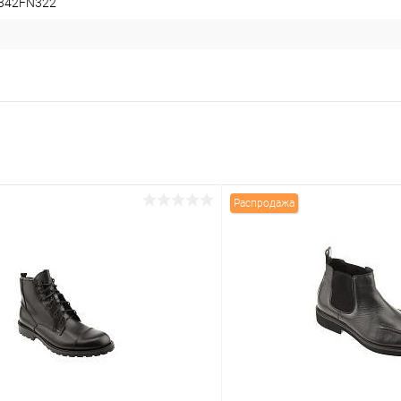
5342FN322
Распродажа