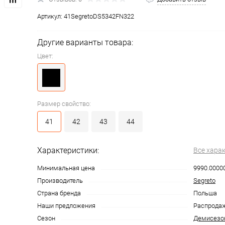
Артикул:
41SegretoDS5342FN322
Другие варианты товара:
Цвет:
Размер свойство:
41
42
43
44
Характеристики:
Все хара
Минимальная цена
9990.0000
Производитель
Segreto
Страна бренда
Польша
Наши предложения
Распрода
Сезон
Демисезо