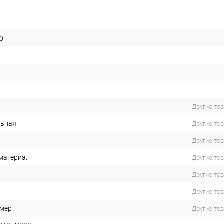
0
Другие то
льная
Другие то
Другие то
материал
Другие то
Другие то
Другие то
имер
Другие то