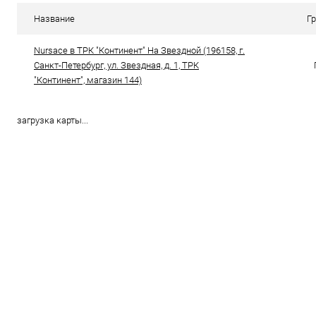
В избранное
В наличии
В избранн
Название
Г
Цвет
Цвет
Nursace в ТРК "Континент" На Звездной (196158, г.
Санкт-Петербург, ул. Звездная, д. 1, ТРК
"Континент", магазин 144)
Размер свойство
Размер свойс
38
40
загрузка карты...