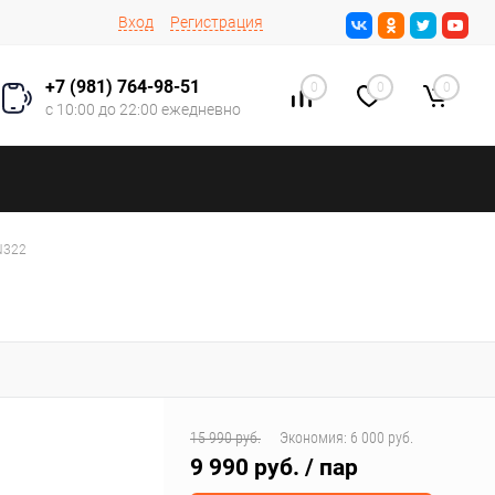
Вход
Регистрация
+7 (981) 764-98-51
0
0
0
с 10:00 до 22:00 ежедневно
N322
15 990 руб.
Экономия:
6 000 руб.
9 990 руб.
/ пар