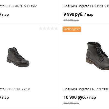
reto DS5384RN1500ONM
Ботинки Segreto PC6122C21
9 990 руб.
/ пар
/ пар
17 990 руб.
Распродажа
В корзину
В корз
 клик
Сравнение
Купить в 1 клик
ое
В наличии
В избранное
Цвет
тво
Размер свойство
reto DS5365N1276M
Ботинки Segreto PRL77C208
41
42
43
10 990 руб.
/ пар
/ пар
16 990 руб.