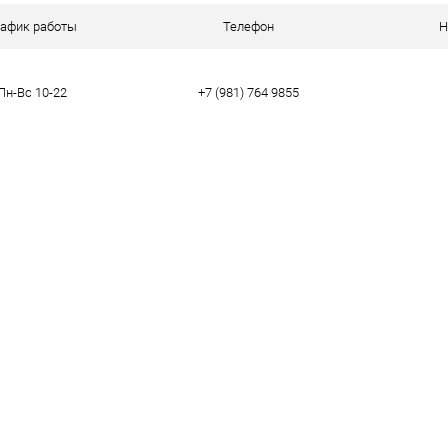
ое
В наличии
рафик работы
Телефон
Н
Пн-Вс 10-22
+7 (981) 764 9855
тво
43