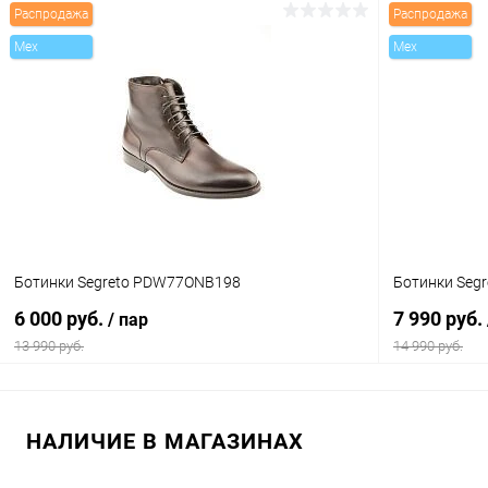
Распродажа
Распродажа
В корзину
Mex
Mex
Купить в 1 клик
Сравнение
Купить в 1
В избранное
В наличии
В избранн
Цвет
Цвет
Размер свойство
Размер свойс
Ботинки Segreto PDW77ONB198
Ботинки Seg
40
41
42
43
40
6 000 руб.
7 990 руб.
/ пар
13 990 руб.
14 990 руб.
В корзину
НАЛИЧИЕ В МАГАЗИНАХ
Купить в 1 клик
Сравнение
Купить в 1