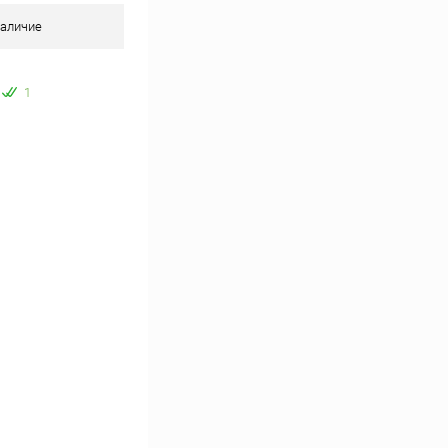
аличие
1