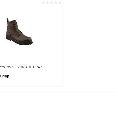
В корзину
В корз
 клик
Сравнение
Купить в 1 клик
ое
В наличии
В избранное
Цвет
тво
Размер свойство
reto PW6082ONB191BRAZ
41
42
43
42
43
44
/ пар
В корзину
 клик
Сравнение