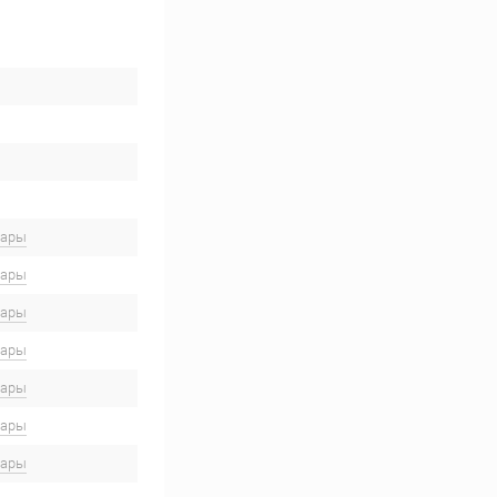
вары
вары
вары
вары
вары
вары
вары