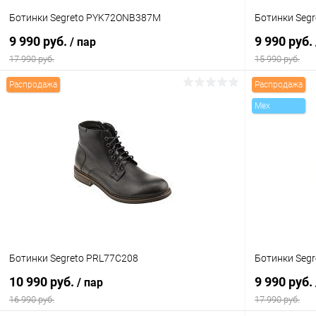
Ботинки Segreto PYK72ONB387M
Ботинки Seg
9 990 руб.
9 990 руб.
/ пар
17 990 руб.
15 990 руб.
Распродажа
Распродажа
В корзину
Mex
Купить в 1 клик
Сравнение
Купить в 1
В избранное
В наличии
В избранн
Цвет
Цвет
Размер свойство
Размер свойс
Ботинки Segreto PRL77C208
Ботинки Seg
40
41
42
43
40
10 990 руб.
9 990 руб.
/ пар
16 990 руб.
17 990 руб.