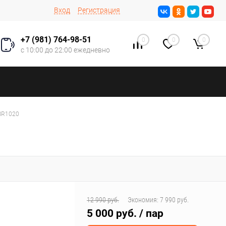
Вход
Регистрация
+7 (981) 764-98-51
0
0
0
с 10:00 до 22:00 ежедневно
BR1020
12 990 руб.
Экономия:
7 990 руб.
5 000 руб.
/ пар