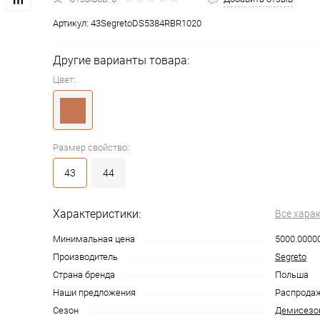
Артикул:
43SegretoDS5384RBR1020
Другие варианты товара:
Цвет:
Размер свойство:
43
44
Характеристики:
Все хара
Минимальная цена
5000.0000
Производитель
Segreto
Страна бренда
Польша
Наши предложения
Распрода
Сезон
Демисезо