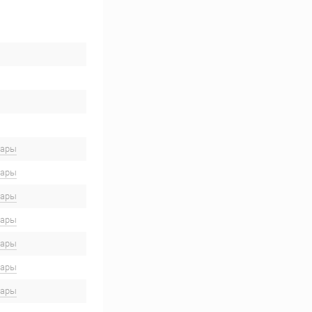
вары
вары
вары
вары
вары
вары
вары