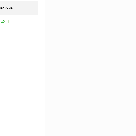
аличие
1