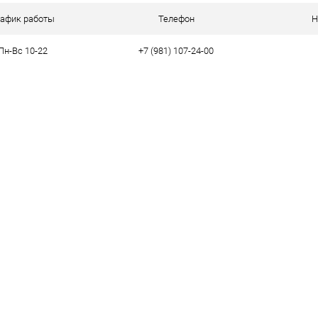
ое
В наличии
рафик работы
Телефон
Н
Пн-Вс 10-22
+7 (981) 107-24-00
тво
43