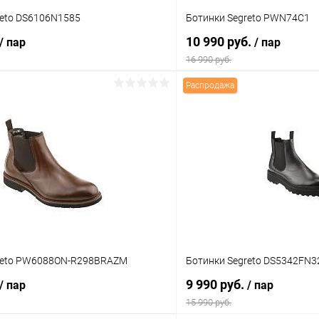
reto DS6106N1585
Ботинки Segreto PWN74C1
10 990 руб.
/ пар
/ пар
16 990 руб.
Распродажа
В корзину
В корз
 клик
Сравнение
Купить в 1 клик
ое
В наличии
В избранное
Цвет
тво
Размер свойство
reto PW6088ON-R298BRAZM
Ботинки Segreto DS5342FN3
44
40
9 990 руб.
/ пар
/ пар
15 990 руб.