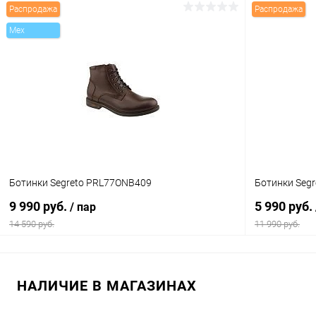
Распродажа
Распродажа
В корзину
Mex
Купить в 1 клик
Сравнение
Купить в 1
В избранное
В наличии
В избранн
Цвет
Цвет
Размер свойство
Размер свойс
Ботинки Segreto PRL77ONB409
Ботинки Seg
42
43
44
40
9 990 руб.
5 990 руб.
/ пар
14 590 руб.
11 990 руб.
В корзину
НАЛИЧИЕ В МАГАЗИНАХ
Купить в 1 клик
Сравнение
Купить в 1