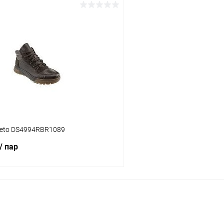
В корзину
В корз
 клик
Сравнение
Купить в 1 клик
ое
В наличии
В избранное
Цвет
тво
Размер свойство
reto DS4994RBR1089
42
43
44
41
42
43
/ пар
В корзину
 клик
Сравнение