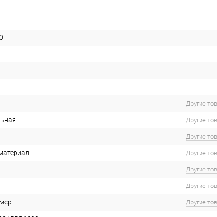
0
Другие то
льная
Другие то
Другие то
материал
Другие то
Другие то
Другие то
имер
Другие то