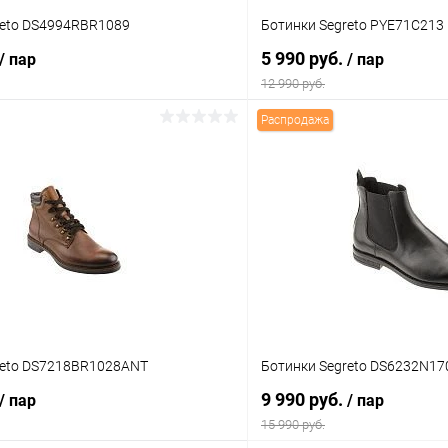
reto DS4994RBR1089
Ботинки Segreto PYE71C213
5 990 руб.
/ пар
/ пар
12 990 руб.
Распродажа
В корзину
В корз
 клик
Сравнение
Купить в 1 клик
ое
В наличии
В избранное
Цвет
тво
Размер свойство
reto DS7218BR1028ANT
Ботинки Segreto DS6232N17
43
39
43
9 990 руб.
/ пар
/ пар
15 990 руб.