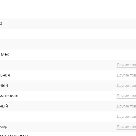
0
 Mex
Другие то
льная
Другие то
ьный
Другие то
материал
Другие то
ьный
Другие то
Другие то
имер
Другие то