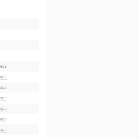
вары
вары
вары
вары
вары
вары
вары