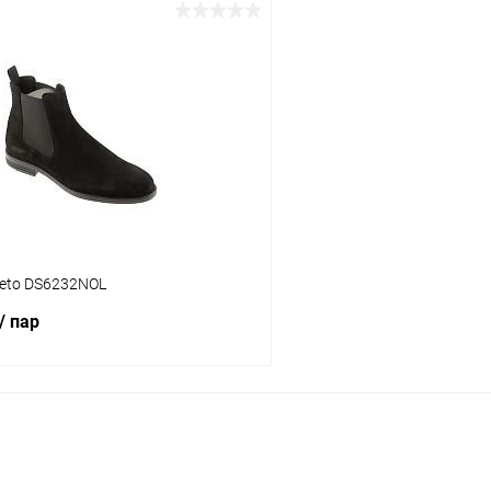
В корзину
В корз
 клик
Сравнение
Купить в 1 клик
ое
В наличии
В избранное
Цвет
тво
Размер свойство
reto DS6232NOL
42
44
42
43
44
/ пар
В корзину
 клик
Сравнение