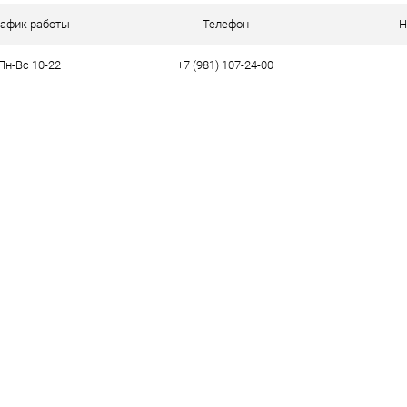
ое
В наличии
рафик работы
Телефон
Н
Пн-Вс 10-22
+7 (981) 107-24-00
тво
43
44