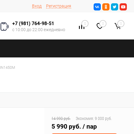
Вход
Регистрация
+7 (981) 764-98-51
0
0
0
с 10:00 до 22:00 ежедневно
KON1450M
14 990 руб.
Экономия:
9 000 руб.
5 990 руб.
/ пар