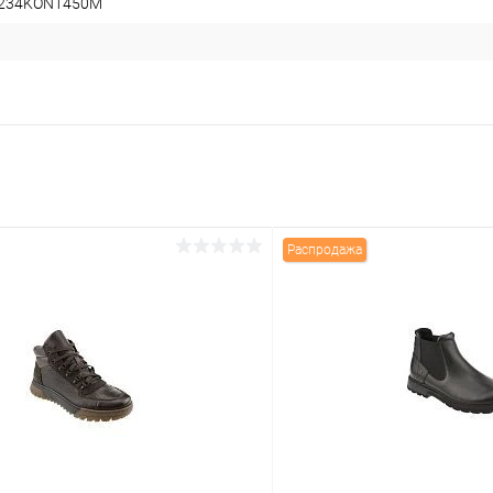
7234KON1450M
Распродажа