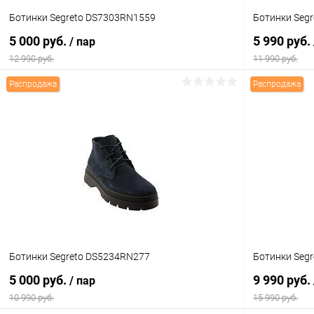
Ботинки Segreto DS7303RN1559
Ботинки Seg
5 000 руб.
5 990 руб.
/ пар
12 990 руб.
11 990 руб.
Распродажа
Распродажа
В корзину
Купить в 1 клик
Сравнение
Купить в 1
В избранное
В наличии
В избранн
Цвет
Цвет
Размер свойство
Размер свойс
Ботинки Segreto DS5234RN277
Ботинки Seg
40
41
40
5 000 руб.
9 990 руб.
/ пар
10 990 руб.
15 990 руб.