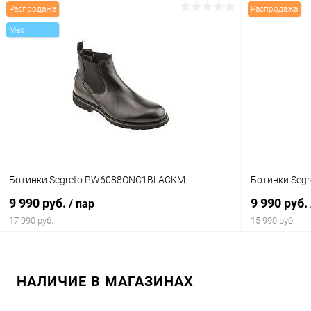
Распродажа
Распродажа
В корзину
Mex
Купить в 1 клик
Сравнение
Купить в 1
В избранное
В наличии
В избранн
Цвет
Цвет
Размер свойство
Размер свойс
Ботинки Segreto PW6088ONC1BLACKM
Ботинки Seg
42
41
9 990 руб.
9 990 руб.
/ пар
17 990 руб.
15 990 руб.
В корзину
НАЛИЧИЕ В МАГАЗИНАХ
Купить в 1 клик
Сравнение
Купить в 1