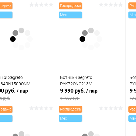
родажа
Распродажа
Рас
Mex
Me
нки Segreto
Ботинки Segreto
Бо
384RN1500ONM
PYK72ONC213M
PY
00 руб.
9 990 руб.
9 
/ пар
/ пар
0 руб.
17 990 руб.
17 
родажа
Распродажа
Рас
В корзину
В корзину
Mex
Me
упить в 1
Сравнение
Купить в 1
Сравнение