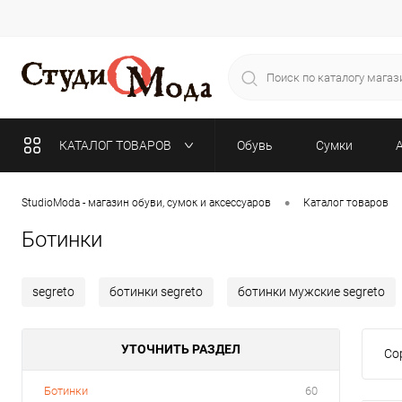
КАТАЛОГ ТОВАРОВ
Обувь
Сумки
•
StudioModa - магазин обуви, сумок и аксессуаров
Каталог товаров
Ботинки
segreto
ботинки segreto
ботинки мужские segreto
УТОЧНИТЬ РАЗДЕЛ
Со
Ботинки
60