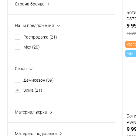
Страна бренда
Польша
(21)
Боти
Разм
DS7
Португалия
(0)
9 9
Наши предложения
40
16 99
Распродажа
(21)
Расп
Mex
(20)
Mex
К
Сезон
клик
Демисезон
(39)
В
Зима
(21)
Цвет
Материал верха
Боти
Замша натуральная
(0)
Разм
PWN
Кожа натуральная
(20)
9 9
40
Материал подкладки