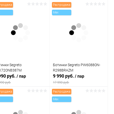
продажа
Распродажа
x
Mex
тинки Segreto
Ботинки Segreto PW6088ON-
K72ONB387M
R298BRAZM
990 руб.
9 990 руб.
/ пар
/ пар
990 руб.
17 990 руб.
продажа
Распродажа
В корзину
В корзину
x
Mex
Купить в 1
Сравнение
Купить в 1
Сравнение