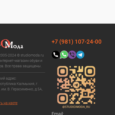
+7 (981) 107-24-00
2005-2024 © studiomoda.ru
интернет-магазин обуви и
ов. Все права защищены.
ий адрес:
еспублика Калмыкия, г.
. им. В. Герасименко, д.5А,
ь на карте
Email: