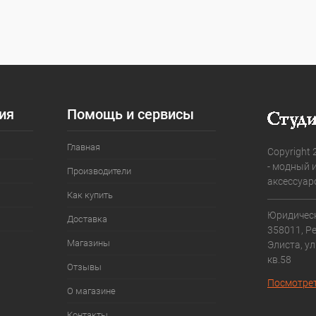
ер свойство
ия
Помощь и сервисы
Главная
Copyright 
- модный 
Производители
аксессуар
Как купить
Юридическ
Доставка
358011, Р
Магазины
Элиста, ул
кв.58
Отзывы
Посмотрет
О магазине
Контакты