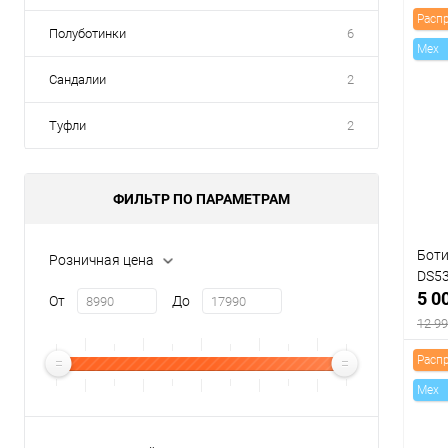
Расп
Полуботинки
6
Mex
Сандалии
2
Туфли
2
ФИЛЬТР ПО ПАРАМЕТРАМ
Боти
Розничная цена
DS5
5 0
От
До
12 99
Расп
Mex
К