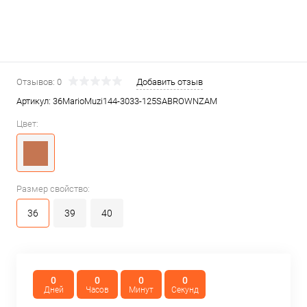
Отзывов: 0
Добавить отзыв
Артикул:
36MarioMuzi144-3033-125SABROWNZAM
Цвет:
Размер свойство:
36
39
40
0
0
0
0
Дней
Часов
Минут
Секунд